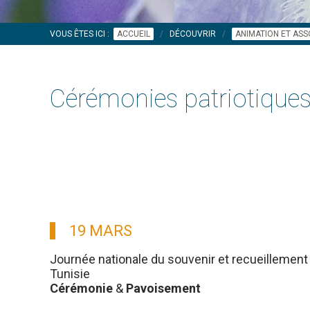
VOUS ÊTES ICI :
ACCUEIL
DÉCOUVRIR
ANIMATION ET ASS
Cérémonies patriotique
19 MARS
Journée nationale du souvenir et recueillement 
Tunisie
Cérémonie
&
Pavoisement