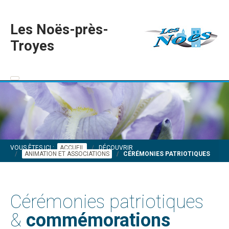
Les Noës-près-
Troyes
VOUS ÊTES ICI :
ACCUEIL
DÉCOUVRIR
ANIMATION ET ASSOCIATIONS
CÉRÉMONIES PATRIOTIQUES
Cérémonies patriotiques
&
commémorations