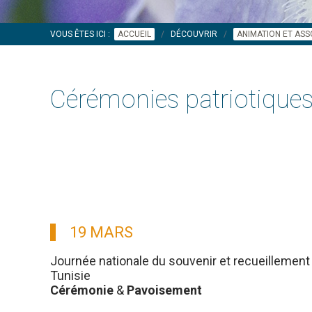
VOUS ÊTES ICI :
ACCUEIL
DÉCOUVRIR
ANIMATION ET ASS
Cérémonies patriotique
19 MARS
Journée nationale du souvenir et recueillement 
Tunisie
Cérémonie
&
Pavoisement