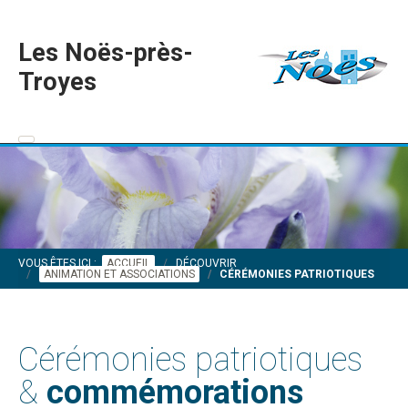
Les Noës-près-
Troyes
VOUS ÊTES ICI :
ACCUEIL
DÉCOUVRIR
ANIMATION ET ASSOCIATIONS
CÉRÉMONIES PATRIOTIQUES
Cérémonies patriotiques
&
commémorations