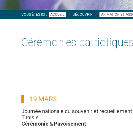
VOUS ÊTES ICI :
ACCUEIL
DÉCOUVRIR
ANIMATION ET ASS
Cérémonies patriotique
19 MARS
Journée nationale du souvenir et recueillement 
Tunisie
Cérémonie
&
Pavoisement