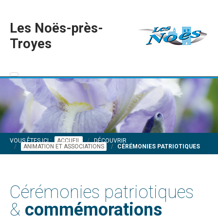
Les Noës-près-
Troyes
VOUS ÊTES ICI :
ACCUEIL
DÉCOUVRIR
ANIMATION ET ASSOCIATIONS
CÉRÉMONIES PATRIOTIQUES
Cérémonies patriotiques
&
commémorations