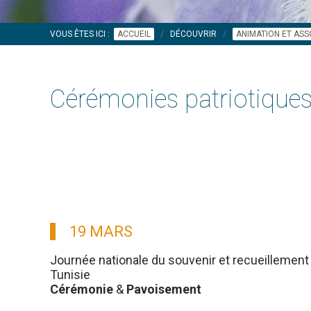
VOUS ÊTES ICI :
ACCUEIL
DÉCOUVRIR
ANIMATION ET ASS
Cérémonies patriotique
19 MARS
Journée nationale du souvenir et recueillement 
Tunisie
Cérémonie
&
Pavoisement