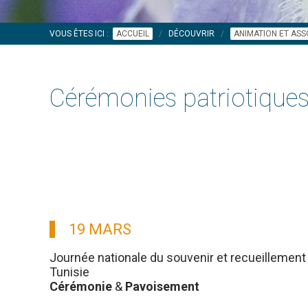
VOUS ÊTES ICI :
ACCUEIL
DÉCOUVRIR
ANIMATION ET ASS
Cérémonies patriotique
19 MARS
Journée nationale du souvenir et recueillement 
Tunisie
Cérémonie
&
Pavoisement