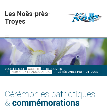
Les Noës-près-
Troyes
VOUS ÊTES ICI :
ACCUEIL
DÉCOUVRIR
ANIMATION ET ASSOCIATIONS
CÉRÉMONIES PATRIOTIQUES
Cérémonies patriotiques
&
commémorations