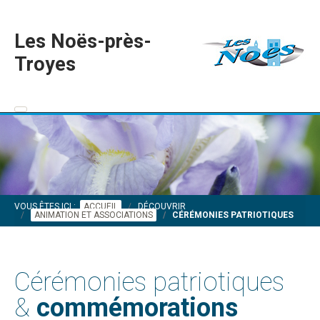
Les Noës-près-
Troyes
VOUS ÊTES ICI :
ACCUEIL
DÉCOUVRIR
ANIMATION ET ASSOCIATIONS
CÉRÉMONIES PATRIOTIQUES
Cérémonies patriotiques
&
commémorations