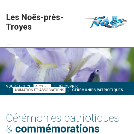
Les Noës-près-
Troyes
VOUS ÊTES ICI :
ACCUEIL
DÉCOUVRIR
ANIMATION ET ASSOCIATIONS
CÉRÉMONIES PATRIOTIQUES
Cérémonies patriotiques
&
commémorations