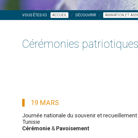
VOUS ÊTES ICI :
ACCUEIL
DÉCOUVRIR
ANIMATION ET ASS
Cérémonies patriotique
19 MARS
Journée nationale du souvenir et recueillement 
Tunisie
Cérémonie
&
Pavoisement