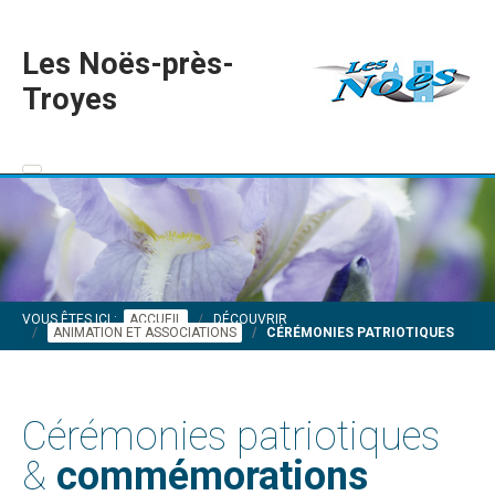
Les Noës-près-
Troyes
VOUS ÊTES ICI :
ACCUEIL
DÉCOUVRIR
ANIMATION ET ASSOCIATIONS
CÉRÉMONIES PATRIOTIQUES
Cérémonies patriotiques
&
commémorations