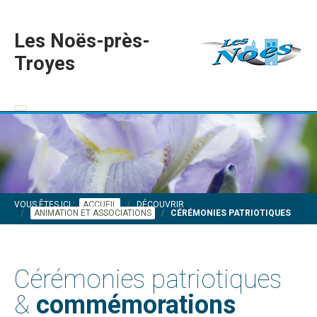
Les Noës-près-
Troyes
VOUS ÊTES ICI :
ACCUEIL
DÉCOUVRIR
ANIMATION ET ASSOCIATIONS
CÉRÉMONIES PATRIOTIQUES
Cérémonies patriotiques
&
commémorations