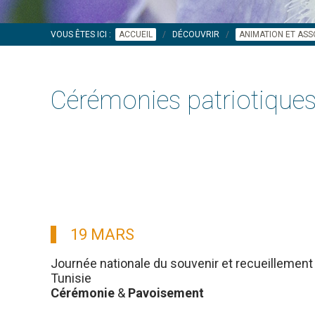
VOUS ÊTES ICI :
ACCUEIL
DÉCOUVRIR
ANIMATION ET ASS
Cérémonies patriotique
19 MARS
Journée nationale du souvenir et recueillement 
Tunisie
Cérémonie
&
Pavoisement