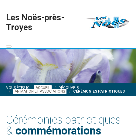
Les Noës-près-
Troyes
VOUS ÊTES ICI :
ACCUEIL
DÉCOUVRIR
ANIMATION ET ASSOCIATIONS
CÉRÉMONIES PATRIOTIQUES
Cérémonies patriotiques
&
commémorations