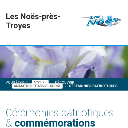
Les Noës-près-
Troyes
VOUS ÊTES ICI :
ACCUEIL
DÉCOUVRIR
ANIMATION ET ASSOCIATIONS
CÉRÉMONIES PATRIOTIQUES
Cérémonies patriotiques
&
commémorations