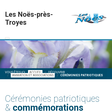
Les Noës-près-
Troyes
VOUS ÊTES ICI :
ACCUEIL
DÉCOUVRIR
ANIMATION ET ASSOCIATIONS
CÉRÉMONIES PATRIOTIQUES
Cérémonies patriotiques
&
commémorations