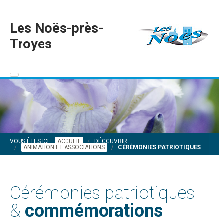
Les Noës-près-
Troyes
VOUS ÊTES ICI :
ACCUEIL
DÉCOUVRIR
ANIMATION ET ASSOCIATIONS
CÉRÉMONIES PATRIOTIQUES
Cérémonies patriotiques
&
commémorations