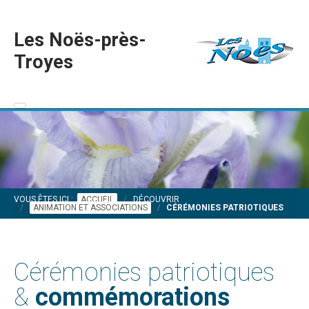
Les Noës-près-
Troyes
VOUS ÊTES ICI :
ACCUEIL
DÉCOUVRIR
ANIMATION ET ASSOCIATIONS
CÉRÉMONIES PATRIOTIQUES
Cérémonies patriotiques
&
commémorations