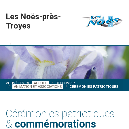
Les Noës-près-
Troyes
VOUS ÊTES ICI :
ACCUEIL
DÉCOUVRIR
ANIMATION ET ASSOCIATIONS
CÉRÉMONIES PATRIOTIQUES
Cérémonies patriotiques
&
commémorations