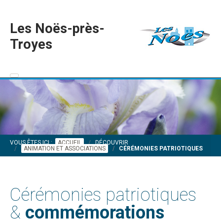
Les Noës-près-
Troyes
VOUS ÊTES ICI :
ACCUEIL
DÉCOUVRIR
ANIMATION ET ASSOCIATIONS
CÉRÉMONIES PATRIOTIQUES
Cérémonies patriotiques
&
commémorations