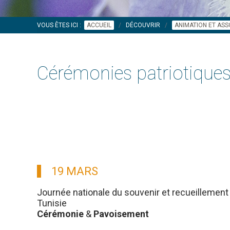
VOUS ÊTES ICI :
ACCUEIL
DÉCOUVRIR
ANIMATION ET ASS
Cérémonies patriotique
19 MARS
Journée nationale du souvenir et recueillement 
Tunisie
Cérémonie
&
Pavoisement