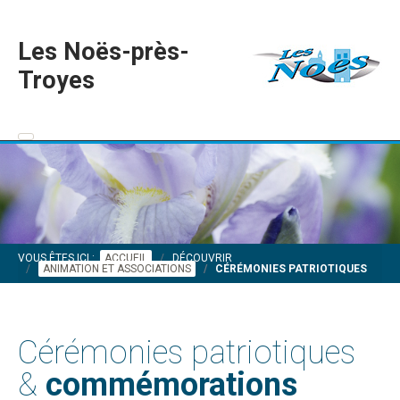
Les Noës-près-
Troyes
VOUS ÊTES ICI :
ACCUEIL
DÉCOUVRIR
ANIMATION ET ASSOCIATIONS
CÉRÉMONIES PATRIOTIQUES
Cérémonies patriotiques
&
commémorations