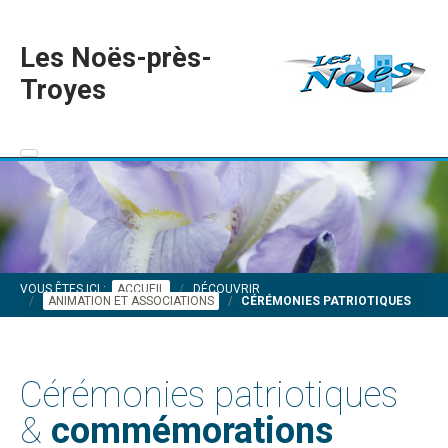
Les Noës-près-
Troyes
VOUS ÊTES ICI :
ACCUEIL
DÉCOUVRIR
ANIMATION ET ASSOCIATIONS
CÉRÉMONIES PATRIOTIQUES
Cérémonies patriotiques
&
commémorations