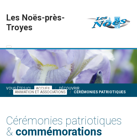
Les Noës-près-
Troyes
VOUS ÊTES ICI :
ACCUEIL
DÉCOUVRIR
ANIMATION ET ASSOCIATIONS
CÉRÉMONIES PATRIOTIQUES
Cérémonies patriotiques
&
commémorations