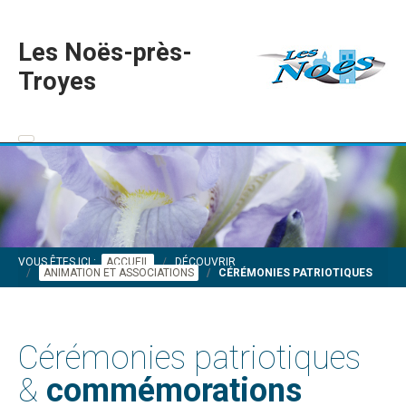
Les Noës-près-
Troyes
VOUS ÊTES ICI :
ACCUEIL
DÉCOUVRIR
ANIMATION ET ASSOCIATIONS
CÉRÉMONIES PATRIOTIQUES
Cérémonies patriotiques
&
commémorations