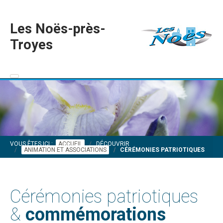
Les Noës-près-
Troyes
VOUS ÊTES ICI :
ACCUEIL
DÉCOUVRIR
ANIMATION ET ASSOCIATIONS
CÉRÉMONIES PATRIOTIQUES
Cérémonies patriotiques
&
commémorations