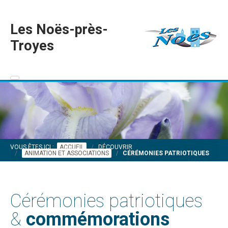
Les Noës-près-
Troyes
VOUS ÊTES ICI :
ACCUEIL
DÉCOUVRIR
ANIMATION ET ASSOCIATIONS
CÉRÉMONIES PATRIOTIQUES
Cérémonies patriotiques
&
commémorations