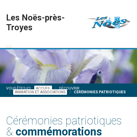
Les Noës-près-
Troyes
VOUS ÊTES ICI :
ACCUEIL
DÉCOUVRIR
ANIMATION ET ASSOCIATIONS
CÉRÉMONIES PATRIOTIQUES
Cérémonies patriotiques
&
commémorations