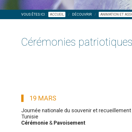
VOUS ÊTES ICI :
ACCUEIL
DÉCOUVRIR
ANIMATION ET ASS
Cérémonies patriotique
19 MARS
Journée nationale du souvenir et recueillement 
Tunisie
Cérémonie
&
Pavoisement