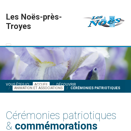
Les Noës-près-
Troyes
VOUS ÊTES ICI :
ACCUEIL
DÉCOUVRIR
ANIMATION ET ASSOCIATIONS
CÉRÉMONIES PATRIOTIQUES
Cérémonies patriotiques
&
commémorations