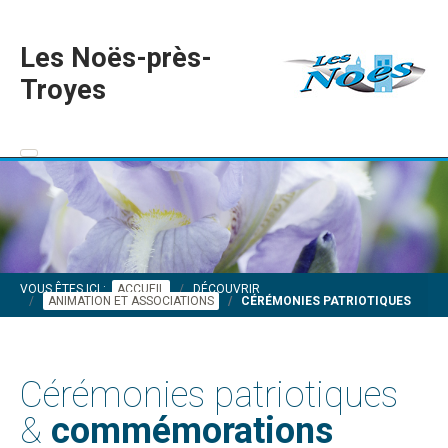
Les Noës-près-
Troyes
VOUS ÊTES ICI :
ACCUEIL
DÉCOUVRIR
ANIMATION ET ASSOCIATIONS
CÉRÉMONIES PATRIOTIQUES
Cérémonies patriotiques
&
commémorations