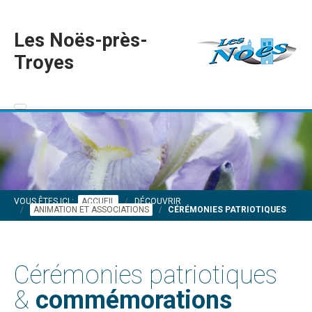
Les Noës-près-
Troyes
VOUS ÊTES ICI :
ACCUEIL
DÉCOUVRIR
ANIMATION ET ASSOCIATIONS
CÉRÉMONIES PATRIOTIQUES
Cérémonies patriotiques
&
commémorations