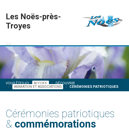
Les Noës-près-
Troyes
VOUS ÊTES ICI :
ACCUEIL
DÉCOUVRIR
ANIMATION ET ASSOCIATIONS
CÉRÉMONIES PATRIOTIQUES
Cérémonies patriotiques
&
commémorations