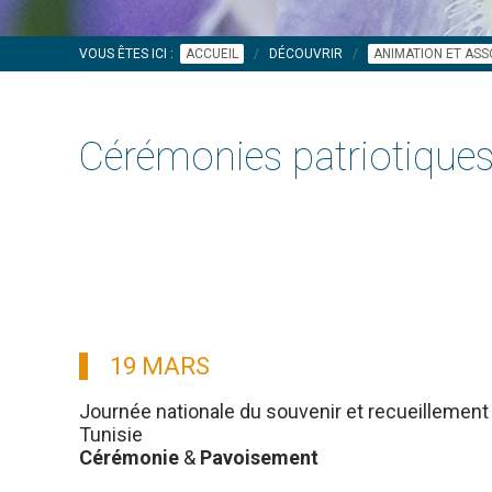
VOUS ÊTES ICI :
ACCUEIL
DÉCOUVRIR
ANIMATION ET ASS
Cérémonies patriotique
19 MARS
Journée nationale du souvenir et recueillement 
Tunisie
Cérémonie
&
Pavoisement