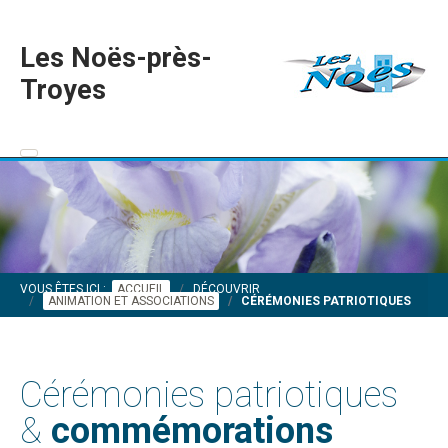
Les Noës-près-
Troyes
VOUS ÊTES ICI :
ACCUEIL
DÉCOUVRIR
ANIMATION ET ASSOCIATIONS
CÉRÉMONIES PATRIOTIQUES
Cérémonies patriotiques
&
commémorations