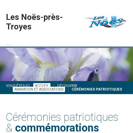
Les Noës-près-
Troyes
VOUS ÊTES ICI :
ACCUEIL
DÉCOUVRIR
ANIMATION ET ASSOCIATIONS
CÉRÉMONIES PATRIOTIQUES
Cérémonies patriotiques
&
commémorations