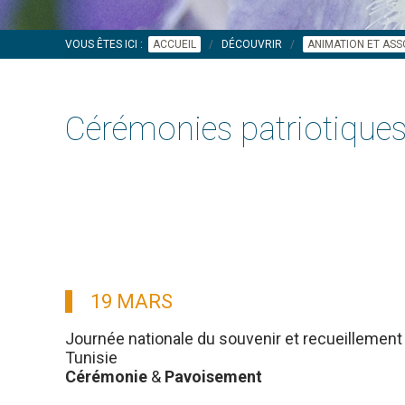
VOUS ÊTES ICI :
ACCUEIL
DÉCOUVRIR
ANIMATION ET ASS
Cérémonies patriotique
19 MARS
Journée nationale du souvenir et recueillement 
Tunisie
Cérémonie
&
Pavoisement