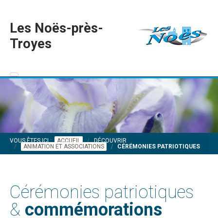
Les Noës-près-
Troyes
VOUS ÊTES ICI :
ACCUEIL
DÉCOUVRIR
ANIMATION ET ASSOCIATIONS
CÉRÉMONIES PATRIOTIQUES
Cérémonies patriotiques
&
commémorations