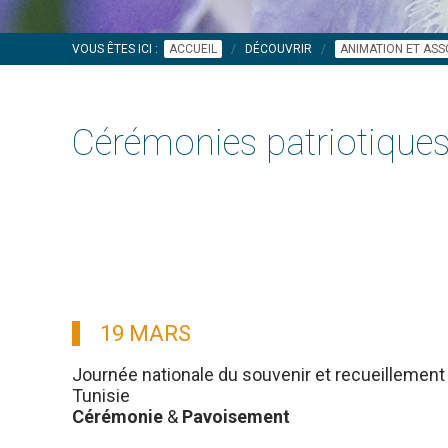
VOUS ÊTES ICI :
ACCUEIL
DÉCOUVRIR
ANIMATION ET ASS
Cérémonies patriotique
19 MARS
Journée nationale du souvenir et recueillement 
Tunisie
Cérémonie
&
Pavoisement