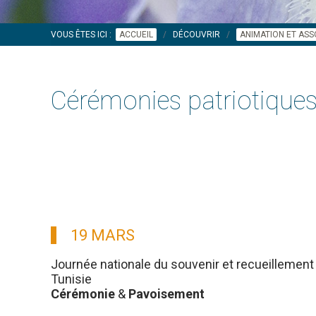
VOUS ÊTES ICI :
ACCUEIL
DÉCOUVRIR
ANIMATION ET ASS
Cérémonies patriotique
19 MARS
Journée nationale du souvenir et recueillement 
Tunisie
Cérémonie
&
Pavoisement