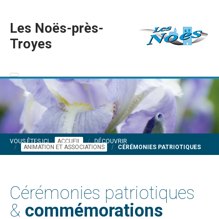
Les Noës-près-
Troyes
VOUS ÊTES ICI :
ACCUEIL
DÉCOUVRIR
ANIMATION ET ASSOCIATIONS
CÉRÉMONIES PATRIOTIQUES
Cérémonies patriotiques
&
commémorations