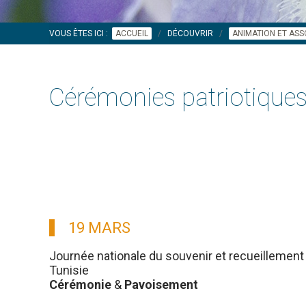
VOUS ÊTES ICI :
ACCUEIL
DÉCOUVRIR
ANIMATION ET ASS
Cérémonies patriotique
19 MARS
Journée nationale du souvenir et recueillement 
Tunisie
Cérémonie
&
Pavoisement