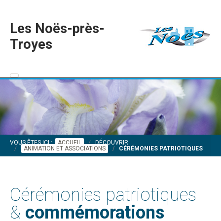
Les Noës-près-
Troyes
VOUS ÊTES ICI :
ACCUEIL
DÉCOUVRIR
ANIMATION ET ASSOCIATIONS
CÉRÉMONIES PATRIOTIQUES
Cérémonies patriotiques
&
commémorations