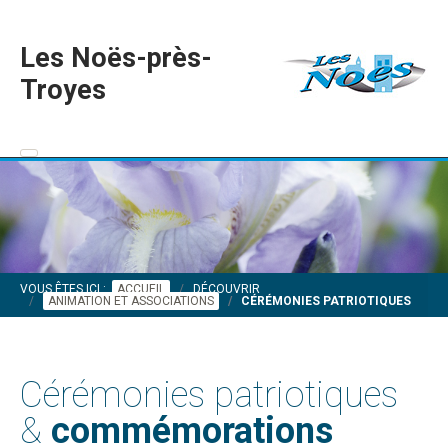
Les Noës-près-
Troyes
VOUS ÊTES ICI :
ACCUEIL
DÉCOUVRIR
ANIMATION ET ASSOCIATIONS
CÉRÉMONIES PATRIOTIQUES
Cérémonies patriotiques
&
commémorations