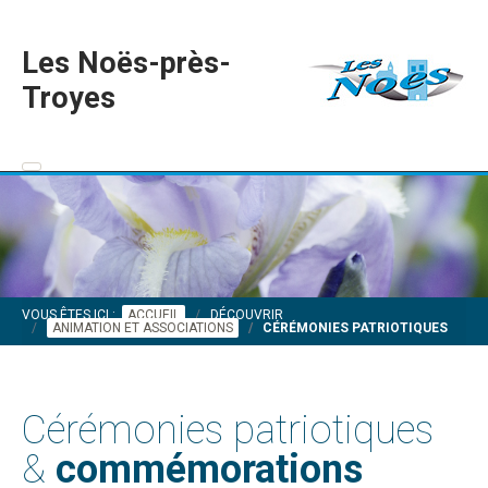
Les Noës-près-
Troyes
VOUS ÊTES ICI :
ACCUEIL
DÉCOUVRIR
ANIMATION ET ASSOCIATIONS
CÉRÉMONIES PATRIOTIQUES
Cérémonies patriotiques
&
commémorations