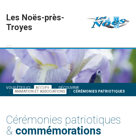
Les Noës-près-
Troyes
VOUS ÊTES ICI :
ACCUEIL
DÉCOUVRIR
ANIMATION ET ASSOCIATIONS
CÉRÉMONIES PATRIOTIQUES
Cérémonies patriotiques
&
commémorations