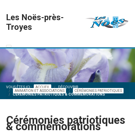
Les Noës-près-
Troyes
VOUS ÊTES ICI :
ACCUEIL
DÉCOUVRIR
ANIMATION ET ASSOCIATIONS
CÉRÉMONIES PATRIOTIQUES
CÉRÉMONIES PATRIOTIQUES & COMMÉMORATIONS
Cérémonies patriotiques
& commémorations