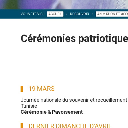
VOUS ÊTES ICI :
ACCUEIL
DÉCOUVRIR
ANIMATION ET ASS
Cérémonies patriotiq
19 MARS
Journée nationale du souvenir et recueillement 
Tunisie
Cérémonie
&
Pavoisement
DERNIER DIMANCHE D'AVRIL